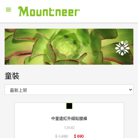
童裝
中童遠紅外線貼腿褲
12K82
$ 1,380
$ 690