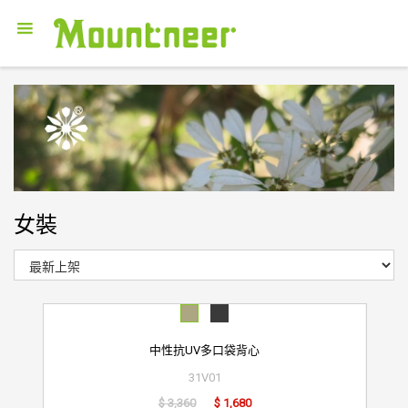
女裝
中性抗UV多口袋背心
31V01
$ 3,360
$ 1,680