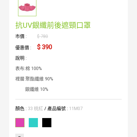
抗UV銀纖前後遮頸口罩
市價 :
$ 780
$ 390
優惠價 :
說明 :
表布:棉 100%
裡層:聚酯纖維 90%
銀纖維 10%
顏色 :
33 桃紅
/ 產品編號 :
11M07