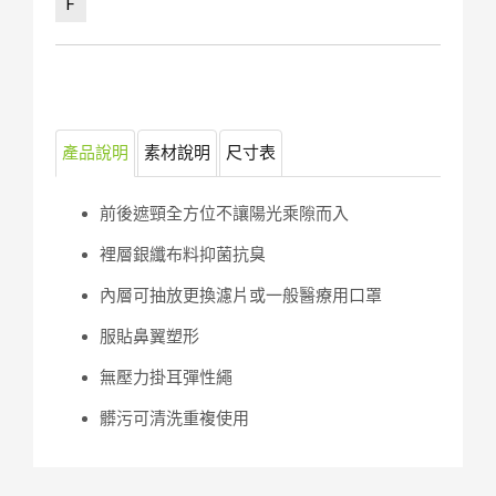
F
產品說明
素材說明
尺寸表
前後遮頸全方位不讓陽光乘隙而入
裡層銀纖布料抑菌抗臭
內層可抽放更換濾片或一般醫療用口罩
服貼鼻翼塑形
無壓力掛耳彈性繩
髒污可清洗重複使用