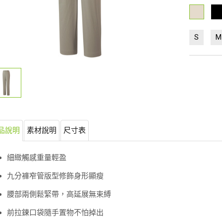
S
M
品說明
素材說明
尺寸表
細緻觸感重量輕盈
九分褲窄管版型修飾身形顯瘦
腰部兩側鬆緊帶，高延展無束縛
前拉鍊口袋隨手置物不怕掉出