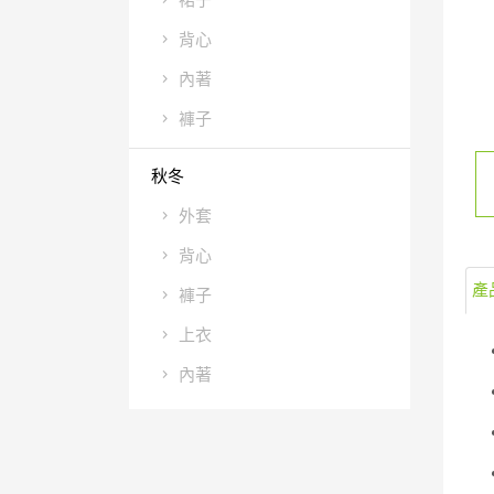
裙子
背心
內著
褲子
秋冬
外套
背心
產
褲子
上衣
內著