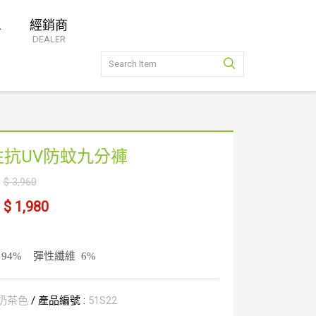
息
經銷商
DEALER
性抗UV防蚊九分褲
$ 3,960
$ 1,980
 94%
彈性纖維 6%
 奶茶色
/ 產品編號 :
51S22