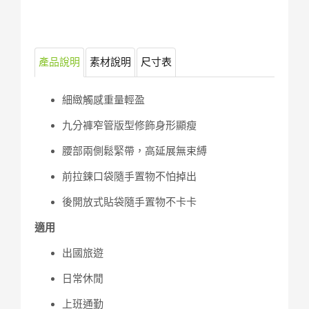
產品說明
素材說明
尺寸表
細緻觸感重量輕盈
九分褲窄管版型修飾身形顯瘦
腰部兩側鬆緊帶，高延展無束縛
前拉鍊口袋隨手置物不怕掉出
後開放式貼袋隨手置物不卡卡
適用
出國旅遊
日常休閒
上班通勤