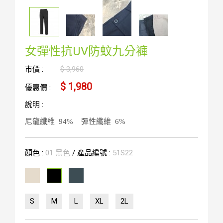
女彈性抗UV防蚊九分褲
市價 :
$ 3,960
$ 1,980
優惠價 :
說明 :
尼龍纖維 94%
彈性纖維 6%
顏色 :
01 黑色
/ 產品編號 :
51S22
S
M
L
XL
2L